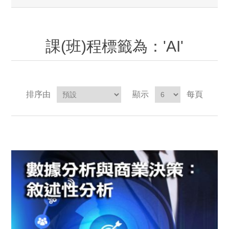
課(班)程標籤為：'AI'
排序由
顯示
每頁