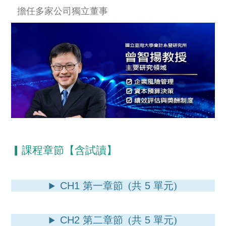
擔任多家公司獨立董事
▎課程章節【含試讀】
CH1
第一章節 (共
5
單元)
CH2
第二章節 (共
5
單元)